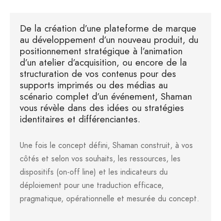
er – Regular Width
er v5
adding
ng Blossom
Page Builder
De la création d’une plateforme de marque
au développement d’un nouveau produit, du
le/Full Menu – Dark
er v6
ral Colors
Page Builder
positionnement stratégique à l’animation
d’un atelier d’acquisition, ou encore de la
er v7
structuration de vos contenus pour des
supports imprimés ou des médias au
er v8
scénario complet d’un événement, Shaman
vous révèle dans des idées ou stratégies
identitaires et différenciantes.
er v9
Une fois le concept défini, Shaman construit, à vos
côtés et selon vos souhaits, les ressources, les
dispositifs (on-off line) et les indicateurs du
déploiement pour une traduction efficace,
pragmatique, opérationnelle et mesurée du concept.